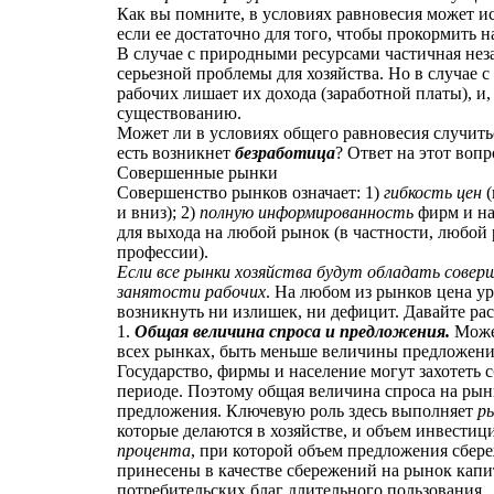
Как вы помните, в условиях равновесия может ис
если ее достаточно для того, чтобы прокормить н
В случае с природными ресурсами частичная неза
серьезной проблемы для хозяйства. Но в случае с
рабочих лишает их дохода (заработной платы), и,
существованию.
Может ли в условиях общего равновесия случиться
есть возникнет
безработица
? Ответ на этот воп
Совершенные рынки
Совершенство рынков означает: 1)
гибкость цен
и вниз); 2)
полную информированность
фирм и на
для выхода на любой рынок (в частности, любой
профессии).
Если все рынки хозяйства будут обладать сове
занятости рабочих
. На любом из рынков цена у
возникнуть ни излишек, ни дефицит. Давайте ра
1.
Общая величина спроса и предложения.
Может
всех рынках, быть меньше величины предложени
Государство, фирмы и население могут захотеть с
периоде. Поэтому общая величина спроса на рын
предложения. Ключевую роль здесь выполняет
р
которые делаются в хозяйстве, и объем инвестици
процента
, при которой объем предложения сбере
принесены в качестве сбережений на рынок капи
потребительских благ длительного пользования.