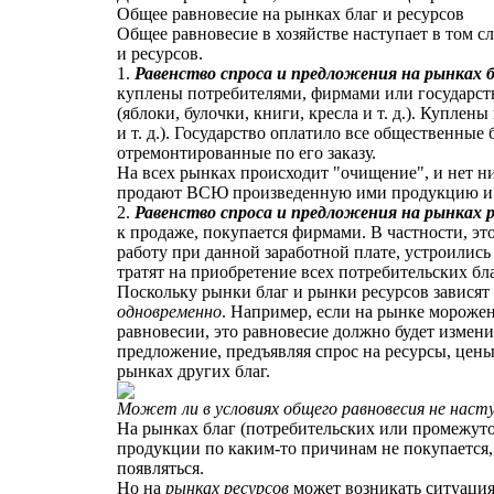
Общее равновесие на рынках благ и ресурсов
Общее равновесие в хозяйстве наступает в том сл
и ресурсов.
1.
Равенство спроса и предложения на рынках б
куплены потребителями, фирмами или государст
(яблоки, булочки, книги, кресла и т. д.). Купле
и т. д.). Государство оплатило все общественные 
отремонтированные по его заказу.
На всех рынках происходит "очищение", и нет н
продают ВСЮ произведенную ими продукцию и 
2.
Равенство спроса и предложения на рынках р
к продаже, покупается фирмами. В частности, это
работу при данной заработной плате, устроились
тратят на приобретение всех потребительских б
Поскольку рынки благ и рынки ресурсов зависят 
одновременно
. Например, если на рынке морожен
равновесии, это равновесие должно будет измен
предложение, предъявляя спрос на ресурсы, цены 
рынках других благ.
Может ли в условиях общего равновесия не насту
На рынках благ (потребительских или промежуточ
продукции по каким-то причинам не покупается,
появляться.
Но на
рынках ресурсов
может возникать ситуация,