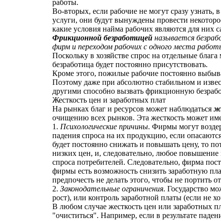
работы.
Во-вторых, если рабочие не могут сразу узнать,
услуги, они будут вынуждены провести некоторо
какие условия найма рабочих являются для них 
Фрикционной безработицей
называется безраб
фирм и переходом рабочих с одного места работы
Поскольку в хозяйстве спрос на отдельные блага
безработица будет постоянно присутствовать.
Кроме этого, пожилые рабочие постоянно выбыва
Поэтому даже при абсолютно стабильном и извес
другими способно вызвать фрикционную безрабо
Жесткость цен и заработных плат
На рынках благ и ресурсов может наблюдаться
ж
очищению всех рынков. Эта жесткость может им
1.
Психологические причины
. Фирмы могут возде
падения спроса на их продукцию, если опасаютс
будет постоянно снижать и повышать цену, то по
низких цен, и, следовательно, любое повышение
спроса потребителей. Следовательно, фирма пост
фирмы есть возможность снизить заработную пла
предпочесть не делать этого, чтобы не портить
2.
Законодательные ограничения
. Государство мо
рост), или контроль заработной платы (если не хо
В любом случае жесткость цен или заработных пл
"очиститься". Например, если в результате паде