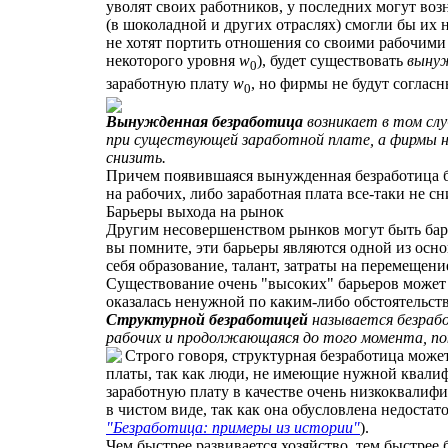
уволят своих работников, у последних могут воз
(в шоколадной и других отраслях) смогли бы их 
не хотят портить отношения со своими рабочими 
некоторого уровня
w
), будет существовать
вынуж
0
заработную плату
w
, но фирмы не будут согласны
0
Вынужденная безработица
возникает в том слу
при существующей заработной плате, а фирмы не
снизить.
Причем появившаяся вынужденная безработица бу
на рабочих, либо заработная плата все-таки не сн
Барьеры выхода на рынок
Другим несовершенством рынков могут быть бар
вы помните, эти барьеры являются одной из осн
себя образование, талант, затраты на перемещени
Существование очень "высоких" барьеров может 
оказалась ненужной по каким-либо обстоятельств
Структурной безработицей
называется безраб
рабочих и продолжающаяся до того момента, по
Строго говоря, структурная безработица может
платы, так как люди, не имеющие нужной квали
заработную плату в качестве очень низкоквалиф
в чистом виде, так как она обусловлена недоста
"Безработица: примеры из истории"
).
Чем быстрее развивается хозяйство, тем быстрее 