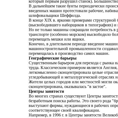
который первым разрушил станок). Большинство
В дальнейшем такие бунты периодически происход
введенных машин протестовали рабочие, набива
шлифовальщики Шеффилда.
В конце XIX в. яркими примерами структурной 
(высвободившего наборщиков в типографиях) и 
Но не только машины сокращали потребность в 
транспорте (особенно морском) высвободило бол
перемещать мешки или ящики.
Конечно, в длительном периоде введение машин
машиностроительной промышленности создавал б
перемещалась в производство самих машин.
Географические барьеры
Существенным барьером для перехода с рынка н
труда. Классическим примером является Англия, 
легкомысленно сконцентрировала целые отрасли в
угледобывающей и металлургической отраслях на
Жители целых городов или местностей могли оказ
сконцентрирована, оказывалась "в застое".
Центры занятости
Во многих странах существуют Центры занятости
безработным поиска работы. Это своего рода "б
выступают фирмы, нуждающиеся в рабочих опре
соответствующее своей квалификации.
Например, в 1996 г. в Центры занятости Велико