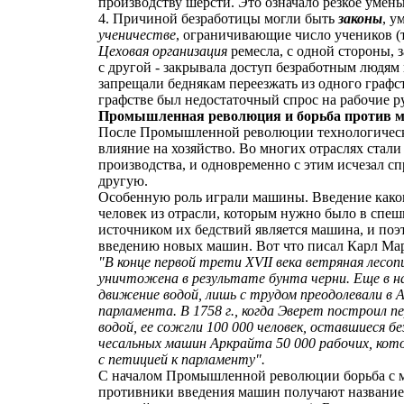
производству шерсти. Это означало резкое умень
4. Причиной безработицы могли быть
законы
, у
ученичестве
, ограничивающие число учеников (т
Цеховая организация
ремесла, с одной стороны, 
с другой - закрывала доступ безработным людя
запрещали беднякам переезжать из одного графств
графстве был недостаточный спрос на рабочие р
Промышленная революция и борьба против 
После Промышленной революции технологический
влияние на хозяйство. Во многих отраслях стал
производства, и одновременно с этим исчезал с
другую.
Особенную роль играли машины. Введение каког
человек из отрасли, которым нужно было в спеш
источником их бедствий является машина, и поэ
введению новых машин. Вот что писал Карл Мар
"В конце первой трети XVII века ветряная лесоп
уничтожена в результате бунта черни. Еще в на
движение водой, лишь с трудом преодолевали в 
парламента. В 1758 г., когда Эверет построил 
водой, ее сожгли 100 000 человек, оставшиеся бе
чесальных машин Аркрайта 50 000 рабочих, кот
с петицией к парламенту".
С началом Промышленной революции борьба с м
противники введения машин получают названи