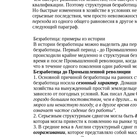
квалификации. Поэтому структурная безработица 
Но быстрые изменения в хозяйстве в условиях н
серьезные последствия, чем просто невозможнос
перехода
из одного общего равновесия в другое 
следующий параграф.
Безработица: примеры из истории
В истории безработицы можно выделить два пе
безработицы. Первый период - до Промышленно
происходили крайне медленно и структурная без
время и после Промышленной революции, когда т
что в течение одного поколения один рабочий м
Безработица до Промышленной революции
1. Основной причиной безработицы на ранних ст
безработица носила
сезонный характер
. Домашн
хозяйства на вынужденный простой земледельцев 
зависело от погодных условий. Как писал Адам
гораздо большим постоянством, чем в других...
мороз или ненастную погоду, а в другое время е
означает частое сидение без работы".
2. Серьезным структурным сдвигом могла быть
которая могла привести к появлению на рынке тр
3. В средние века в Англии структурный сдвиг п
огораживании
, которое представляло собой мас