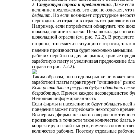
2.
Структура спроса и предложения.
Даже если 
величине предложения, это еще не означает, что
дефицит
. Но если возникает структурное несоот
переходить из отрасли в отрасль исправляют воз
Например, если потребители обнаружат, что шоко
шоколад сдвинется влево. Цена шоколада снизится
шоколадной отрасли (см. рис. 7.2.2). В результат
стороны, это смягчит ситуацию в отрасли, так к
падение производства будет несколько меньшим. 
рабочих перейти на другие рынки, кривые предл
заработную плату и увеличивая предложение благ
справа на рис. 7.2.2).
Таким образом, ни на одном рынке не может возн
заработной платы гарантирует "очищение" рынко
Если рынки благ и ресурсов будут обладать не
безработица
. Причем каждое несовершенство бу
Неполная информированность
Если фирмы и население не будут обладать всей
поведения может потребовать некоторого времени
Во-первых, фирмы не знают совершенно точно сп
производить в точности такое количество блага,
корректируют свой выпуск, изменяя соответствен
количество рабочих. Поэтому отдельные рабочи