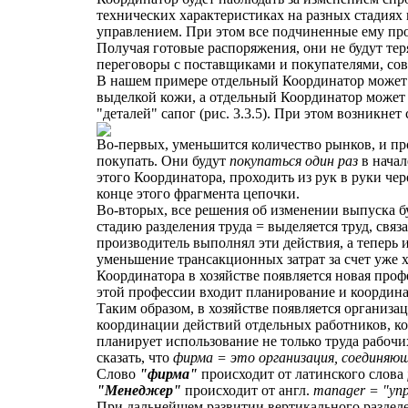
технических характеристиках на разных стадиях
управлением. При этом все подчиненные ему пр
Получая готовые распоряжения, они не будут тер
переговоры с поставщиками и покупателями, сов
В нашем примере отдельный Координатор может 
выделкой кожи, а отдельный Координатор может
"деталей" сапог (рис. 3.3.5). При этом возникне
Во-первых, уменьшится количество рынков, и пр
покупать. Они будут
покупаться один раз
в начал
этого Координатора, проходить из рук в руки че
конце этого фрагмента цепочки.
Во-вторых, все решения об изменении выпуска 
стадию разделения труда = выделяется труд, св
производитель выполнял эти действия, а теперь 
уменьшение трансакционных затрат за счет уже 
Координатора в хозяйстве появляется новая проф
этой профессии входит планирование и координа
Таким образом, в хозяйстве появляется организа
координации действий отдельных работников, ко
планирует использование не только труда рабочих
сказать, что
фирма = это организация, соединяющ
Слово
"фирма"
происходит от латинского слова
"Менеджер"
происходит от англ.
manager = "уп
При дальнейшем развитии вертикального раздел