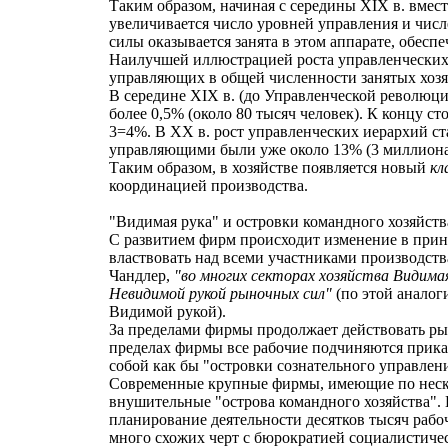
Таким образом, начиная с середины XIX в. вмест
увеличивается число уровней управления и числ
силы оказывается занята в этом аппарате, обесп
Наилучшей иллюстрацией роста управленческих
управляющих в общей численности занятых хозя
В середине XIX в. (до Управленческой революци
более 0,5% (около 80 тысяч человек). К концу ст
3=4%. В XX в. рост управленческих иерархий ст
управляющими были уже около 13% (3 миллиона)
Таким образом, в хозяйстве появляется новый
кл
координацией производства.
"Видимая рука" и островки командного хозяйств
С развитием фирм происходит изменение в прин
властвовать над всеми участниками производств
Чандлер,
"во многих секторах хозяйства Видима
Невидимой рукой рыночных сил"
(по этой аналог
Видимой рукой).
За пределами фирмы продолжает действовать рын
пределах фирмы все рабочие подчиняются прик
собой как бы "островки сознательного управлен
Современные крупные фирмы, имеющие по неско
внушительные "острова командного хозяйства". 
планирование деятельности десятков тысяч раб
много схожих черт с бюрократией социалистичес