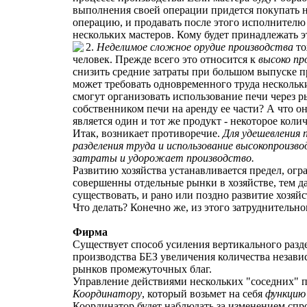
выполнения своей операции придется покупать 
операцию, и продавать после этого исполнителю
нескольких мастеров. Кому будет принадлежать э
2.
Неделимое сложное орудие производства
то
человек. Прежде всего это относится к
высоко пр
снизить средние затраты при большом выпуске п
может требовать одновременного труда нескольки
смогут организовать использование печи через
собственником печи на аренду ее части? А что он
является один и тот же продукт - некоторое кол
Итак, возникает противоречие.
Для удешевления 
разделения труда и использование высокопроиз
затраты и удорожает производство.
Развитию хозяйства устанавливается предел, огр
совершенны отдельные рынки в хозяйстве, тем дал
существовать, и рано или поздно развитие хозяйс
Что делать? Конечно же, из этого затруднитель
Фирма
Существует способ усиления вертикального разд
производства БЕЗ увеличения количества незав
рынков промежуточных благ.
Управление действиями нескольких "соседних" 
Координатору
, который возьмет на себя
функцию
Координатор будет наблюдать за изменением спр