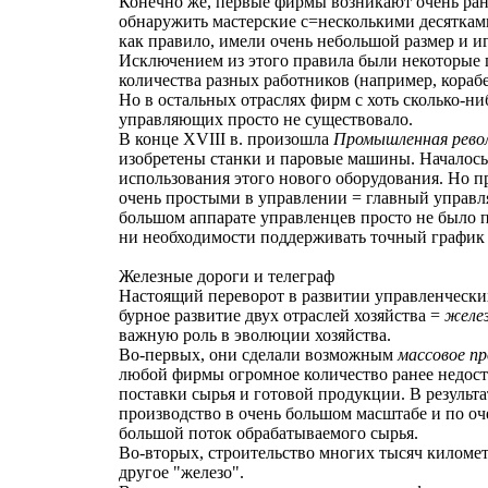
Конечно же, первые фирмы возникают очень ран
обнаружить мастерские с=несколькими десяткам
как правило, имели очень небольшой размер и иг
Исключением из этого правила были некоторые 
количества разных работников (например, кораб
Но в остальных отраслях фирм с хоть сколько-н
управляющих просто не существовало.
В конце XVIII в. произошла
Промышленная рево
изобретены станки и паровые машины. Началось
использования этого нового оборудования. Но пр
очень простыми в управлении = главный управл
большом аппарате управленцев просто не было п
ни необходимости поддерживать точный график 
Железные дороги и телеграф
Настоящий переворот в развитии управленческих
бурное развитие двух отраслей хозяйства =
желез
важную роль в эволюции хозяйства.
Во-первых, они сделали возможным
массовое п
любой фирмы огромное количество ранее недост
поставки сырья и готовой продукции. В результа
производство в очень большом масштабе и по оче
большой поток обрабатываемого сырья.
Во-вторых, строительство многих тысяч километ
другое "железо".