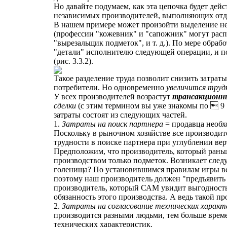
Но давайте подумаем, как эта цепочка будет дейс
независимых производителей, выполняющих отд
В нашем примере может произойти выделение нес
(профессии "кожевник" и "сапожник" могут расп
"вырезальщик подметок", и т. д.). По мере обра
"детали" исполнителю следующей операции, и п
(рис. 3.3.2).
Такое разделение труда позволит снизить затрат
потребители. Но одновременно
увеличится труд
У всех производителей возрастут
трансакционн
сделки
(с этим термином вы уже знакомы по  9
затраты состоят из следующих частей.
1.
Затраты на поиск партнера
= продавца необх
Поскольку в рыночном хозяйстве все производит
трудности в поиске партнера при углублении вер
Предположим, что производитель, который раньш
производством только подметок. Возникает след
голенища? По установившимся правилам игры все
поэтому наш производитель должен "предъявить 
производитель, который САМ увидит выгодность
обязанность этого производства. А ведь такой пр
2.
Затраты на согласование технических харак
производится разными людьми, тем больше врем
технических характеристик.