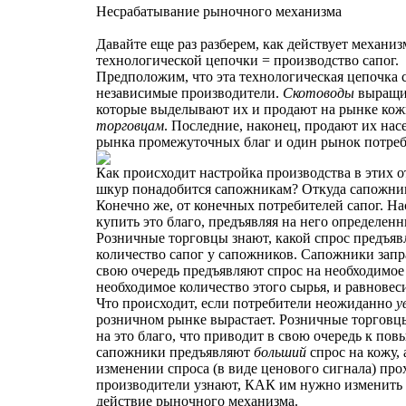
Несрабатывание рыночного механизма
Давайте еще раз разберем, как действует механи
технологической цепочки = производство сапог.
Предположим, что эта технологическая цепочка с
независимые производители.
Скотоводы
выращив
которые выделывают их и продают на рынке ко
торговцам
. Последние, наконец, продают их на
рынка промежуточных благ и один рынок потребит
Как происходит настройка производства в этих о
шкур понадобится сапожникам? Откуда сапожники
Конечно же, от конечных потребителей сапог. Н
купить это благо, предъявляя на него определенн
Розничные торговцы знают, какой спрос предъяв
количество сапог у сапожников. Сапожники запр
свою очередь предъявляют спрос на необходимое
необходимое количество этого сырья, и равновес
Что происходит, если потребители неожиданно
у
розничном рынке вырастает. Розничные торговцы
на это благо, что приводит в свою очередь к по
сапожники предъявляют
больший
спрос на кожу,
изменении спроса (в виде ценового сигнала) про
производители узнают, КАК им нужно изменить пр
действие рыночного механизма.