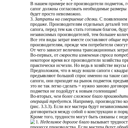
В нашем примере все производители подметок, 
сапог должны согласовать необходимые размеры 
будет просто невозможно.
3.
Затраты на совершение сделки
. С появлением
продаже. Производителям отдельных деталей тепе
сапога, перед тем как стать готовым благом, буд
независимых производителей, тем большее колич
Все эти виды затрат вместе составляют
общие тр
производителям, прежде чем потребители смогут 
От чего зависит величина трансакционных затра
Во-первых, от
скорости изменения спроса потре
некоторое время все производители хозяйства п
практически исчезли. Но ведь в хозяйстве вкусы
Предположим, что в моду вошли сапоги с квадр
предъявляют большой спрос именно на такие сап
сапоги, они приходят на рынок подметок предъя
это не так легко сделать = нужно заново договор
подметки не подойдут к новым голенищам!
Во-вторых,
чем более сложное благо производит
операций требуется
. Например, производство ко
(рис. 3.3.3). Если все мастера будут независим
договориться между собой о конструкции и поряд
Кроме того, трудности могут быть связаны с нед
1.
Неделимое дорогое благо
вызывает трудности
процессе производства. Если мастера будут обра