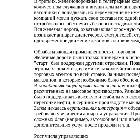
В-третьих, железнодорожные и телеграфные ко
количеством служащих и внушительным аппарато
вагончики с лошадками, их перемещение не нуж
компаний могли пускать свои составы по одной 
потребовалось обеспечить безопасность движени
Вся железная дорога, охватывающая огромную те
возникает аппарат диспетчеров, смотрителей, с
одновременное движение десятков составов меж
Обрабатывающая промышленность и торговля
Железные дороги были только пионерами в испол
"старт" был поддержан другими отраслями. По
зерном, хлопком и другими сельскохозяйственн
торговых агентов по всей стране. За ними посл
магазинов, в которые необходимо было обеспеч
В
обрабатывающей промышленности
крупные ф
рассчитанных на массовое производство. Раньше
было поддерживать высокую и стабильную скорос
перегонке нефти, в серийном производстве мыла,
Затем началась
вертикальная интеграция
= объе
требовало увеличения аппарата управления. Пр
сложных благ (например, автомобилей или швей
дополнительных услуг после продажи и т. д.
Рост числа управляющих